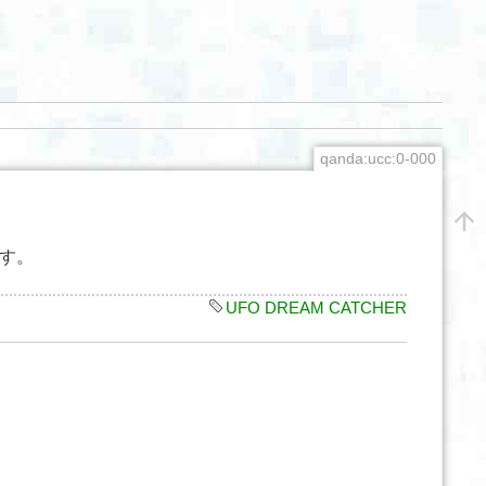
qanda:ucc:0-000
す。
UFO DREAM CATCHER