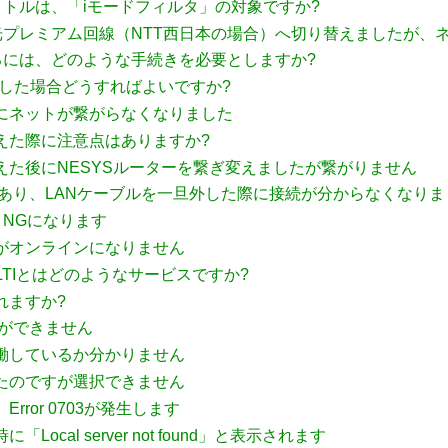
タイトルは、「iモードフィルタ」の対象ですか?
タを光プレミアム回線（NTT西日本の場合）へ切り替えましたが
用するには、どのような手続きを必要としますか?
失した場合どうすればよいですか?
にネットが繋がらなくなりました
替えた際に注意点はありますか?
替えた後にNESYSルーターを繋ぎ変えましたが繋がりません
があり、LANケーブルを一旦外した際に接続が分からなくなりま
Hで、NGになります
がオンラインになりません
as MULTIとはどのようなサービスですか?
れますか?
択ができません
働しているか分かりません
たのですが選択できません
rror 0703が発生します
ocal server not found」と表示されます