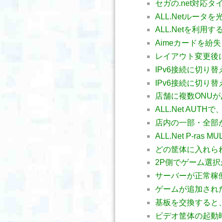
セガの.net対応
ALL.Netルー
ALL.Netを利
Aimeカードを紛
レイアウト変更後
IPv6接続に切り
IPv6接続に切り
店舗に複数ONU
ALL.Net AUT
店内の一部・全部
ALL.Net P-r
どの筐体に入れら
2P側でゲーム選
サーバーが正常稼
ゲームが追加され
基板を交換すると、E
ビデオ筐体の起動時に「L