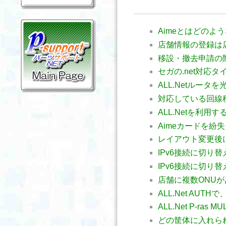
Aimeとはどのよ
店舗情報の登録は
移設・撤去申請の
セガの.net対応
ALL.Netルー
対応している回線
ALL.Netを利
Aimeカードを紛
レイアウト変更後
IPv6接続に切り
IPv6接続に切り
店舗に複数ONU
ALL.Net AUT
ALL.Net P-r
どの筐体に入れら