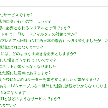
うなサービスですか?
店舗自身が行うのでしょうか?
際に必要とされるシリアルとは何ですか?
タイトルは、「iモードフィルタ」の対象ですか?
タを光プレミアム回線（NTT西日本の場合）へ切り替えましたが
種別はどれになりますか?
用するには、どのような手続きを必要としますか?
失した場合どうすればよいですか?
にネットが繋がらなくなりました
替えた際に注意点はありますか?
替えた後にNESYSルーターを繋ぎ変えましたが繋がりません
があり、LANケーブルを一旦外した際に接続が分からなくなりま
Hで、NGになります
as MULTIとはどのようなサービスですか?
れますか?